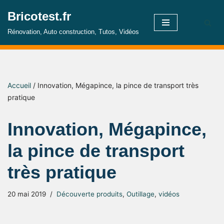
Bricotest.fr
Aller
Rénovation, Auto construction, Tutos, Vidéos
au
contenu
Accueil
/
Innovation, Mégapince, la pince de transport très
pratique
Innovation, Mégapince,
la pince de transport
très pratique
20 mai 2019
Découverte produits
,
Outillage
,
vidéos