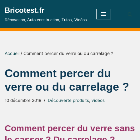
Bricotest.fr
Aller
Rénovation, Auto construction, Tutos, Vidéos
au
contenu
Accueil
/
Comment percer du verre ou du carrelage ?
Comment percer du
verre ou du carrelage ?
10 décembre 2018
Découverte produits
,
vidéos
Comment percer du verre sans
le casser ? Du carrelage ?