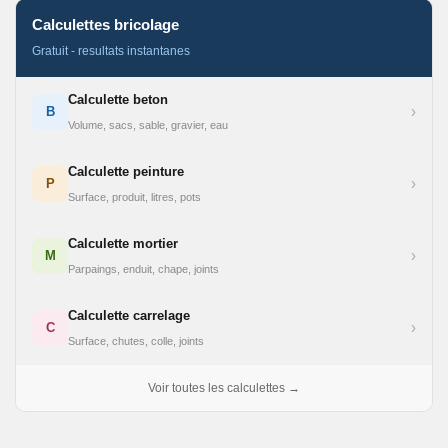
Calculettes bricolage
Gratuit - resultats instantanes
Calculette beton
›
B
Volume, sacs, sable, gravier, eau
Calculette peinture
›
P
Surface, produit, litres, pots
Calculette mortier
›
M
Parpaings, enduit, chape, joints
Calculette carrelage
›
C
Surface, chutes, colle, joints
Voir toutes les calculettes →