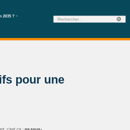
n 2035 ?
tifs pour une
rt, c’est ça :
ne sous-