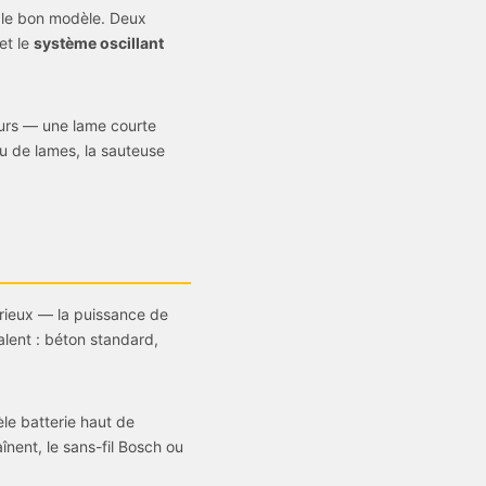
e le bon modèle. Deux
et le
système oscillant
eurs — une lame courte
u de lames, la sauteuse
rieux — la puissance de
lent : béton standard,
èle batterie haut de
înent, le sans-fil Bosch ou