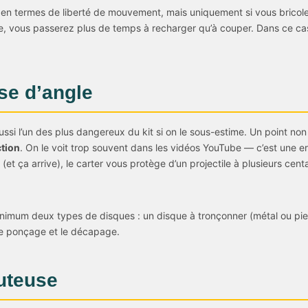
ial en termes de liberté de mouvement, mais uniquement si vous bricol
le, vous passerez plus de temps à recharger qu’à couper. Dans ce cas, l
se d’angle
ussi l’un des plus dangereux du kit si on le sous-estime. Un point no
ction
. On le voit trop souvent dans les vidéos YouTube — c’est une er
n (et ça arrive), le carter vous protège d’un projectile à plusieurs cen
nimum deux types de disques : un disque à tronçonner (métal ou pier
le ponçage et le décapage.
auteuse