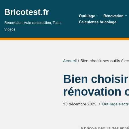
Bricotest.fr
Aller
Outillage
Rénovation
au
Calculettes bricolage
Rénovation, Auto construction, Tutos,
contenu
Vidéos
Accueil
/
Bien choisir ses outils él
Bien choisir
rénovation 
23 décembre 2025
Outillage électr
Je bricole depuis des année