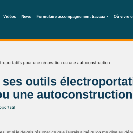
Vidéos
News
Formulaire accompagnement travaux
Où vivre e
ectroportatifs pour une rénovation ou une autoconstruction
 ses outils électroporta
ou une autoconstruction
oportatif
s, et si je devais résumer ce que j’aurais aimé qu’on me dise au dépa