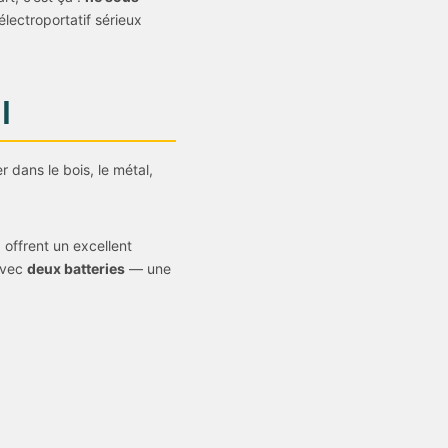
électroportatif sérieux
l
r dans le bois, le métal,
i
offrent un excellent
 avec
deux batteries
— une