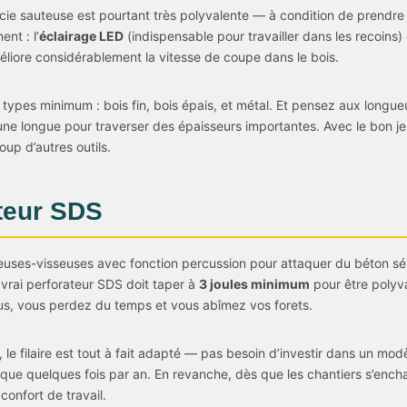
cie sauteuse est pourtant très polyvalente — à condition de prendr
ent : l’
éclairage LED
(indispensable pour travailler dans les recoins) 
méliore considérablement la vitesse de coupe dans le bois.
 types minimum : bois fin, bois épais, et métal. Et pensez aux longu
une longue pour traverser des épaisseurs importantes. Avec le bon je
up d’autres outils.
ateur SDS
euses-visseuses avec fonction percussion pour attaquer du béton sé
 vrai perforateur SDS doit taper à
3 joules minimum
pour être polyva
us, vous perdez du temps et vous abîmez vos forets.
le filaire est tout à fait adapté — pas besoin d’investir dans un mod
 que quelques fois par an. En revanche, dès que les chantiers s’encha
onfort de travail.