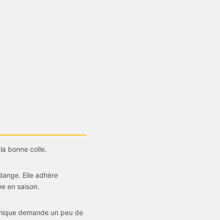
r la bonne colle.
idange. Elle adhère
e en saison.
echnique demande un peu de