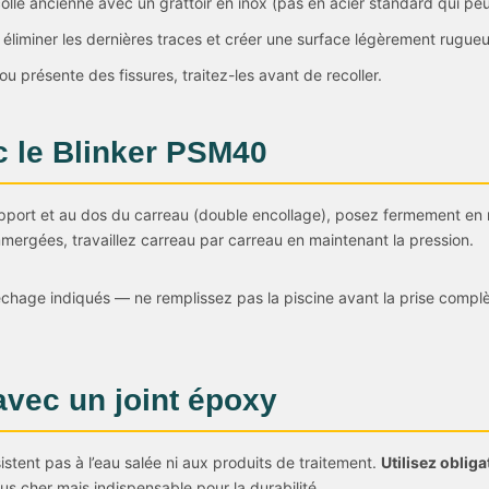
olle ancienne avec un grattoir en inox (pas en acier standard qui peut 
 éliminer les dernières traces et créer une surface légèrement rugue
 ou présente des fissures, traitez-les avant de recoller.
ec le Blinker PSM40
support et au dos du carreau (double encollage), posez fermement e
mergées, travaillez carreau par carreau en maintenant la pression.
hage indiqués — ne remplissez pas la piscine avant la prise complè
avec un joint époxy
sistent pas à l’eau salée ni aux produits de traitement.
Utilisez oblig
us cher mais indispensable pour la durabilité.