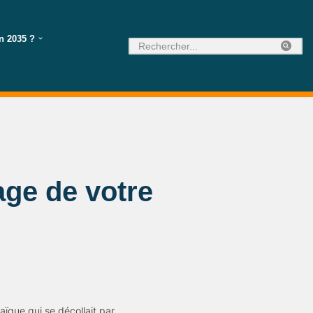
n 2035 ?
age de votre
ïque qui se décollait par