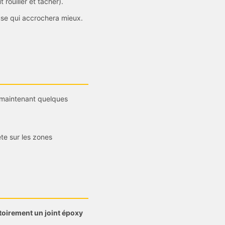
rouiller et tacher).
use qui accrochera mieux.
n maintenant quelques
te sur les zones
atoirement un joint époxy