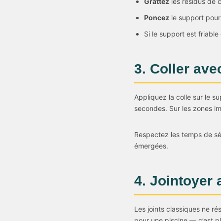
Grattez
les résidus de c
Poncez
le support pour
Si le support est friable
3. Coller av
Appliquez la colle sur le 
secondes. Sur les zones im
Respectez les temps de séc
émergées.
4. Jointoyer 
Les joints classiques ne ré
pour une piscine — c’est pl