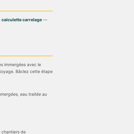
e
calculette carrelage
—
nes immergées avec le
ttoyage. Bâclez cette étape
mmergées, eau traitée au
 chantiers de