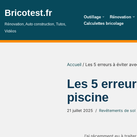
Bricotest.fr
Aller
Outillage
Rénovation
au
Calculettes bricolage
Rénovation, Auto construction, Tutos,
contenu
Vidéos
Accueil
/
Les 5 erreurs à éviter ave
Les 5 erreur
piscine
21 juillet 2025
Revêtements de sol
J’ai récemment eu à traite