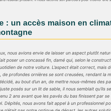
 : un accès maison en clima
ontagne
vaux, nous avions envie de laisser un aspect plutôt natu
it poser un concassé fin, damé qui, selon le construct
otidien de notre voiture. L’aspect était correct, mais 
é, de profondes ornières se sont creusées, rendant la mo
écidé, au bout d’un an, de mettre nous-mêmes des pav
uste posés sur un lit de sable, il nous semblait qu’ils s
tenu 2 ans avant que les pavés du bas finissent par se d
el. Dépités, nous avons fait appel à un professionnel p
 n’était pas notre optique de départ, les autres solutio