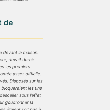
t de
re devant la maison.
eur, devait durcir
dès les premiers
ntée assez difficile.
és. Disposés sur les
e bloqueraient les uns
esceller sous l’effet
our goudronner la
ns étaient soit pas à