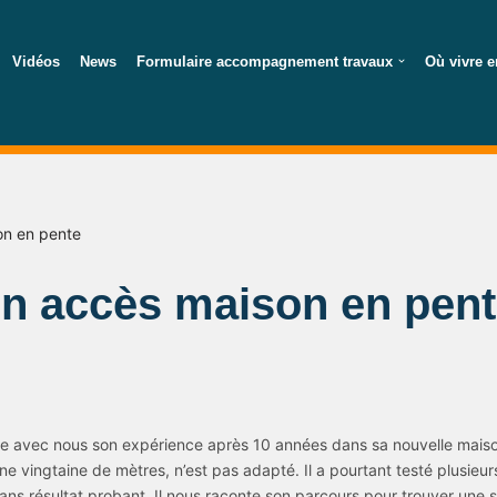
Vidéos
News
Formulaire accompagnement travaux
Où vivre e
n en pente
n accès maison en pent
ge avec nous son expérience après 10 années dans sa nouvelle maiso
ne vingtaine de mètres, n’est pas adapté. Il a pourtant testé plusieu
 résultat probant. Il nous raconte son parcours pour trouver une so