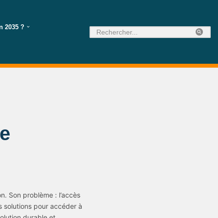
n 2035 ?
e
n. Son problème : l’accès
rs solutions pour accéder à
lution durable et