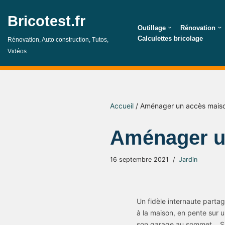
Bricotest.fr
Aller
Outillage
Rénovation
au
Calculettes bricolage
Rénovation, Auto construction, Tutos,
contenu
Vidéos
Accueil
/
Aménager un accès maiso
Aménager u
16 septembre 2021
Jardin
Un fidèle internaute parta
à la maison, en pente sur u
son garage au sommet… Sans