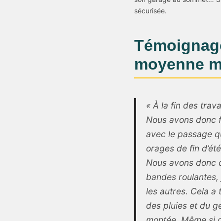
sécurisée.
Témoignage
moyenne m
« À la fin des tra
Nous avons donc fa
avec le passage qu
orages de fin d’ét
Nous avons donc d
bandes roulantes, j
les autres. Cela a 
des pluies et du g
montée. Même si ce